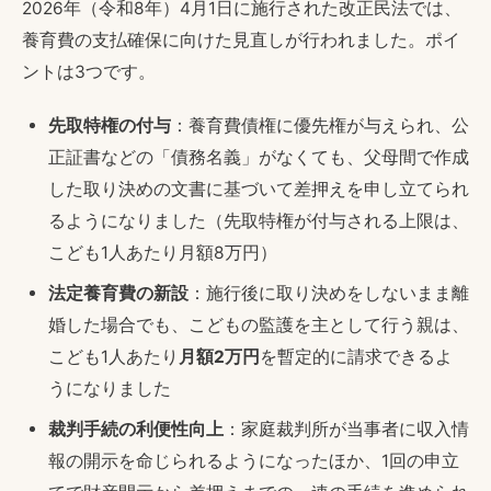
2026年（令和8年）4月1日に施行された改正民法では、
養育費の支払確保に向けた見直しが行われました。ポイ
ントは3つです。
先取特権の付与
：養育費債権に優先権が与えられ、公
正証書などの「債務名義」がなくても、父母間で作成
した取り決めの文書に基づいて差押えを申し立てられ
るようになりました（先取特権が付与される上限は、
こども1人あたり月額8万円）
法定養育費の新設
：施行後に取り決めをしないまま離
婚した場合でも、こどもの監護を主として行う親は、
こども1人あたり
月額2万円
を暫定的に請求できるよ
うになりました
裁判手続の利便性向上
：家庭裁判所が当事者に収入情
報の開示を命じられるようになったほか、1回の申立