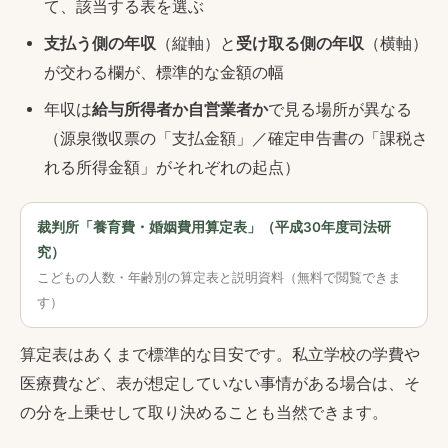
て、該当する表を選ぶ
支払う側の年収
（縦軸）と
受け取る側の年収
（横軸）
が交わる欄が、標準的な金額の幅
年収は
給与所得者か自営業者か
で見る場所が異なる
（源泉徴収票の「支払金額」／確定申告書の「課税さ
れる所得金額」がそれぞれの起点）
裁判所「養育費・婚姻費用算定表」（平成30年度司法研
究）
こどもの人数・年齢別の算定表と説明資料（無料で閲覧できま
す）
算定表はあくまで標準的な目安です。私立学校の学費や
医療費など、表が想定していない事情がある場合は、そ
の分を上乗せして取り決めることも当然できます。