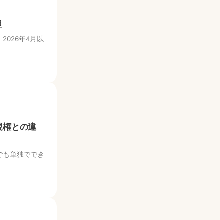
理
026年4月以
親権との違
でも単独ででき